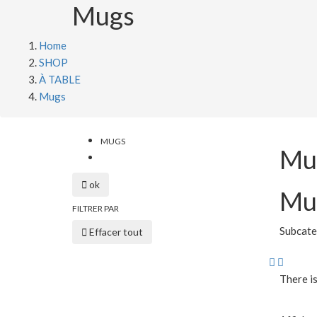
Mugs
Home
SHOP
À TABLE
Mugs
MUGS
Mu

ok
Mu
FILTRER PAR
Subcate

Effacer tout


There is