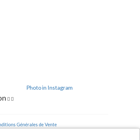
Photo in Instagram
on


ditions Générales de Vente