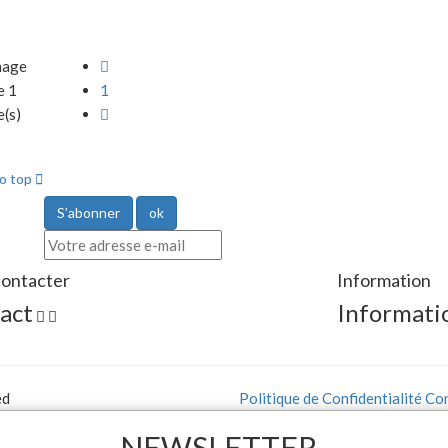
hage

e 1
1
e(s)

to top

ontacter
Information
act
Informati


ed
Politique de Confidentialité
Con
NEWSLETTER