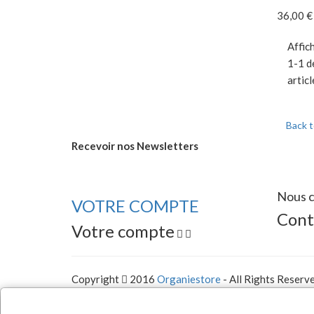
36,00 €
Affic
1-1 d
articl
Back 
Recevoir nos
Newsletters
Nous c
VOTRE COMPTE
Cont
Votre compte


Copyright
2016
Organiestore
- All Rights Reserv