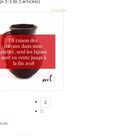
e 1-1 de 1 article(s)
favorite


oule